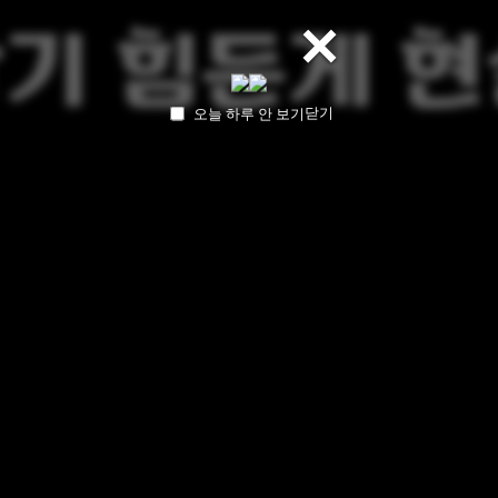
×
닫기
오늘 하루 안 보기